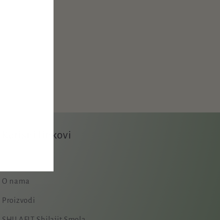
Korisni linkovi
Početna
O nama
Proizvodi
SHILAFIT Shilajit Smola