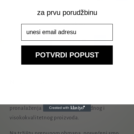
za prvu porudžbinu
Email
POTVRDI POPUST
Naša misija
U SHILAFIT®-u, razumemo izazove
pronalaženja zaista čistog, bezbednog i
visokokvalitetnog proizvoda.
Na tržištu prepunom obmana, posvećeni smo