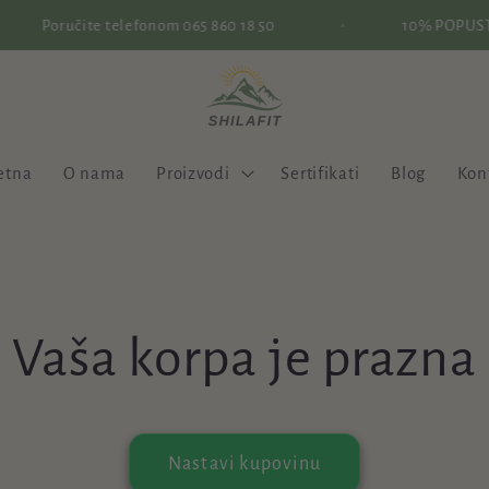
Poručite telefonom 065 860 18 50
10% POPUST za
etna
O nama
Proizvodi
Sertifikati
Blog
Kon
Vaša korpa je prazna
Nastavi kupovinu