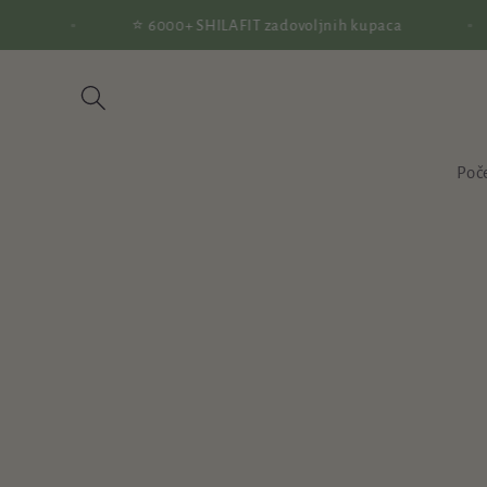
Preskoči
⭐ 6000+ SHILAFIT zadovoljnih kupaca
na
sadržaj
Poč