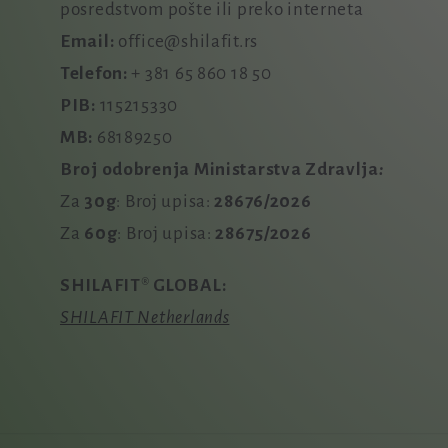
posredstvom pošte ili preko interneta
Email:
office@shilafit.rs
Telefon:
+ 381 65 860 18 50
PIB:
115215330
MB:
68189250
Broj odobrenja Ministarstva Zdravlja
:
Za
30g
: Broj upisa:
28676/2026
Za
60g
: Broj upisa:
28675/2026
SHILAFIT
®
GLOBAL:
SHILAFIT Netherlands