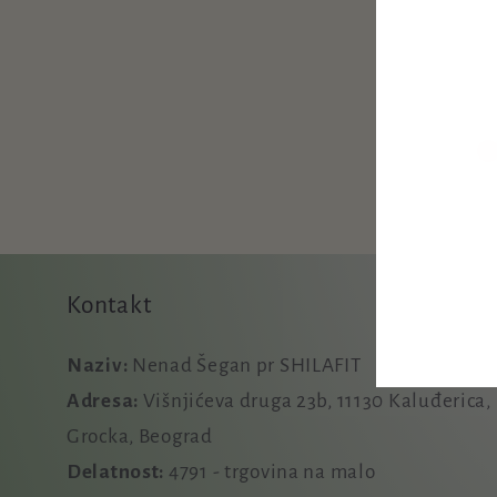
Kontakt
Naziv:
Nenad Šegan pr SHILAFIT
Adresa:
Višnjićeva druga 23b, 11130 Kaluđerica,
Grocka, Beograd
Delatnost:
4791 - trgovina na malo