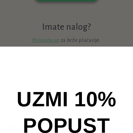
Imate nalog?
Prijavite se
za brže plaćanje.
UZMI 10%
POPUST