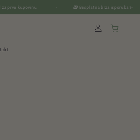
 prvu kupovinu
🎁 Besplatna brza isporuka 1-3 dan
Prijavi
Korpa
se
takt