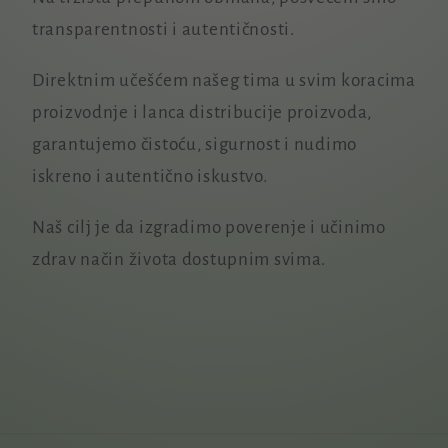
transparentnosti i autentičnosti.
Direktnim učešćem našeg tima u svim koracima
proizvodnje i lanca distribucije proizvoda,
garantujemo čistoću, sigurnost i nudimo
iskreno i autentično iskustvo.
Naš cilj je da izgradimo poverenje i učinimo
zdrav način života dostupnim svima.